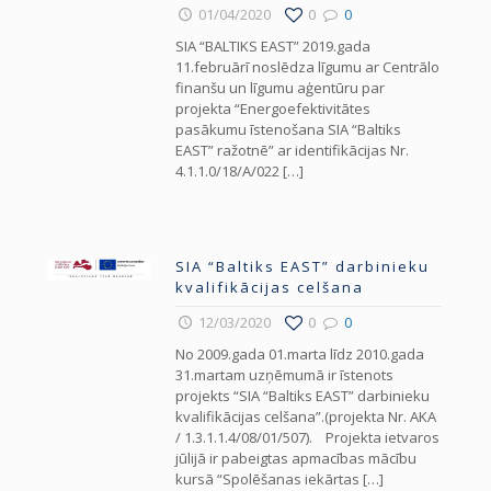
01/04/2020
0
0
SIA “BALTIKS EAST” 2019.gada
11.februārī noslēdza līgumu ar Centrālo
finanšu un līgumu aģentūru par
projekta “Energoefektivitātes
pasākumu īstenošana SIA “Baltiks
EAST” ražotnē” ar identifikācijas Nr.
4.1.1.0/18/A/022
[…]
SIA “Baltiks EAST” darbinieku
kvalifikācijas celšana
12/03/2020
0
0
No 2009.gada 01.marta līdz 2010.gada
31.martam uzņēmumā ir īstenots
projekts “SIA “Baltiks EAST” darbinieku
kvalifikācijas celšana”.(projekta Nr. AKA
/ 1.3.1.1.4/08/01/507). Projekta ietvaros
jūlijā ir pabeigtas apmacības mācību
kursā “Spolēšanas iekārtas
[…]