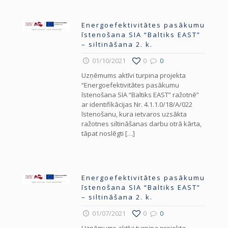
Energoefektivitātes pasākumu
īstenošana SIA “Baltiks EAST”
– siltināšana 2. k.
01/10/2021
0
0
Uzņēmums aktīvi turpina projekta
“Energoefektivitātes pasākumu
īstenošana SIA “Baltiks EAST” ražotnē”
ar identifikācijas Nr. 4.1.1.0/18/A/022
īstenošanu, kura ietvaros uzsākta
ražotnes siltināšanas darbu otrā kārta,
tāpat noslēgti
[…]
Energoefektivitātes pasākumu
īstenošana SIA “Baltiks EAST”
– siltināšana 2. k.
01/07/2021
0
0
Uzņēmums aktīvi turpina projekta