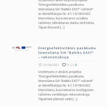
“Energoefektivitātes pasākumu
īstenošana SIA “Baltiks EAST” ražotnē”
ar identifikācijas Nr. 4.1.1.0/18/A/022
īstenošanu, kura ietvaros uzsākta
ražotnes siltināšanas darbu otrā kārta.
Tāpat drīzumā
[…]
Energoefektivitātes pasākumu
īstenošana SIA “Baltiks EAST”
– rekonstrukcija
01/04/2021
0
0
Uzņēmums ir atsācis projekta
“Energoefektivitātes pasākumu
īstenošana SIA “Baltiks EAST” ražotnē”
ar identifikācijas Nr. 4.1.1.0/18/A/022
īstenošanu, kura ietvaros noslēgusies
ražotnes ventilācijas rekonstrukcija.
Tāpat tiek plānots veikt
[…]