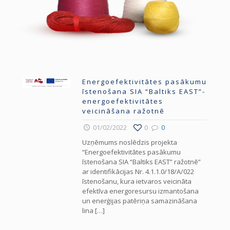
Energoefektivitātes pasākumu
īstenošana SIA “Baltiks EAST”-
energoefektivitātes
veicināšana ražotnē
01/02/2022
0
0
Uzņēmums noslēdzis projekta
“Energoefektivitātes pasākumu
īstenošana SIA “Baltiks EAST” ražotnē”
ar identifikācijas Nr. 4.1.1.0/18/A/022
īstenošanu, kura ietvaros veicināta
efektīva energoresursu izmantošana
un enerģijas patēriņa samazināšana
lina
[…]