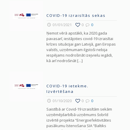
COVID-19 izraisītās sekas
01/01/2021
0
0
Ņemot vērā apstākli, ka 2020.gada
pavasarī, iestājoties covid-19 izraisītai
krīzes situācijai gan Latvijā, gan Eiropas
valstīs, uzņēmumam ilgstoši nebija
iespējams nodrošināt izejvielu iegādi,
kā arī nodrošināt
[…]
COVID-19 ietekme.
Izvērtēšana
01/10/2020
0
0
Saistībā ar Covid-19 izraisītām sekām
uzņēmējdarbībā uzņēmums šobrīd
izvērtē projekta “Energoefektivitātes
pasākumu īstenošana SIA “Baltiks