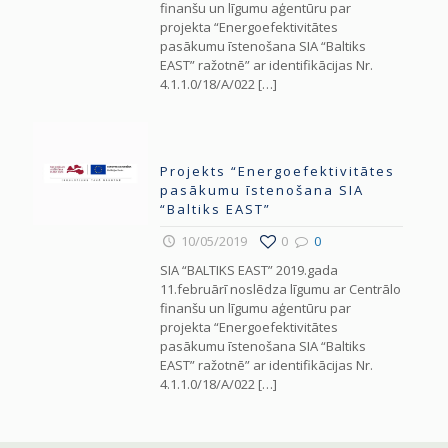
finanšu un līgumu aģentūru par
projekta “Energoefektivitātes
pasākumu īstenošana SIA “Baltiks
EAST” ražotnē” ar identifikācijas Nr.
4.1.1.0/18/A/022
[…]
Projekts “Energoefektivitātes
pasākumu īstenošana SIA
“Baltiks EAST”
10/05/2019
0
0
SIA “BALTIKS EAST” 2019.gada
11.februārī noslēdza līgumu ar Centrālo
finanšu un līgumu aģentūru par
projekta “Energoefektivitātes
pasākumu īstenošana SIA “Baltiks
EAST” ražotnē” ar identifikācijas Nr.
4.1.1.0/18/A/022
[…]