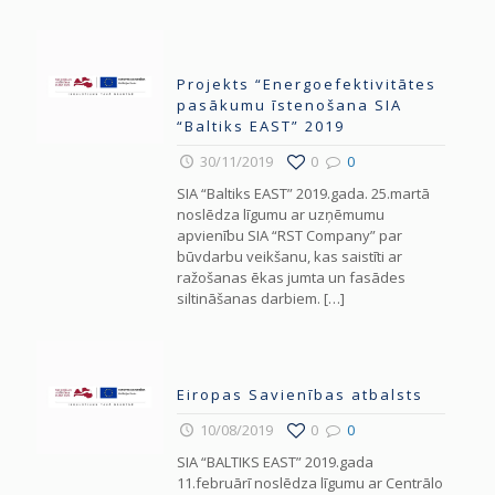
Projekts “Energoefektivitātes
pasākumu īstenošana SIA
“Baltiks EAST” 2019
30/11/2019
0
0
SIA “Baltiks EAST” 2019.gada. 25.martā
noslēdza līgumu ar uzņēmumu
apvienību SIA “RST Company” par
būvdarbu veikšanu, kas saistīti ar
ražošanas ēkas jumta un fasādes
siltināšanas darbiem.
[…]
Eiropas Savienības atbalsts
10/08/2019
0
0
SIA “BALTIKS EAST” 2019.gada
11.februārī noslēdza līgumu ar Centrālo