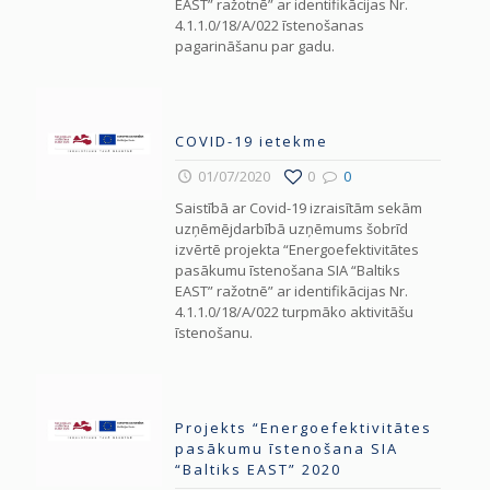
EAST” ražotnē” ar identifikācijas Nr.
4.1.1.0/18/A/022 īstenošanas
pagarināšanu par gadu.
COVID-19 ietekme
01/07/2020
0
0
Saistībā ar Covid-19 izraisītām sekām
uzņēmējdarbībā uzņēmums šobrīd
izvērtē projekta “Energoefektivitātes
pasākumu īstenošana SIA “Baltiks
EAST” ražotnē” ar identifikācijas Nr.
4.1.1.0/18/A/022 turpmāko aktivitāšu
īstenošanu.
Projekts “Energoefektivitātes
pasākumu īstenošana SIA
“Baltiks EAST” 2020