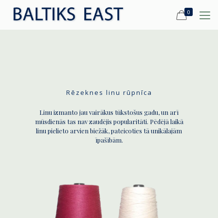
0
Rēzeknes linu rūpnīca
Linu izmanto jau vairākus tūkstošus gadu, un arī
mūsdienās tas nav zaudējis popularitāti. Pēdējā laikā
linu pielieto arvien biežāk, pateicoties tā unikālajām
īpašībām.