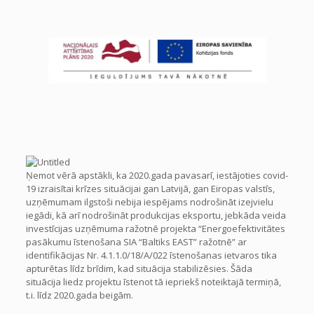
Ņemot vērā apstākli, ka 2020.gada pavasarī, iestājoties covid-
19 izraisītai krīzes situācijai gan Latvijā, gan Eiropas valstīs,
uzņēmumam ilgstoši nebija iespējams nodrošināt izejvielu
iegādi, kā arī nodrošināt produkcijas eksportu, jebkāda veida
investīcijas uzņēmuma ražotnē projekta “Energoefektivitātes
pasākumu īstenošana SIA “Baltiks EAST” ražotnē” ar
identifikācijas Nr. 4.1.1.0/18/A/022 īstenošanas ietvaros tika
apturētas līdz brīdim, kad situācija stabilizēsies. Šāda
situācija liedz projektu īstenot tā iepriekš noteiktajā termiņā,
t.i. līdz 2020.gada beigām.