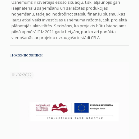
Uznēmums ir izvērtējis esošo situāciju, t.sk. atjaunojis gan
izejmateriālu saņemšanu un saražotās produkcijas
noņemšanu, tādejādi nodrošinot stabilu finanšu plūsmu, kas
ļautu atkal veikt investīcijas uzņēmuma ražotnē, t.sk. projektā
plānotajās aktivitātēs. Secināms, ka projekts būtu īstenojams
pilnā apmērā līdz 2021.gada beigām, par ko arī panākta
vienošanās ar projekta uzraugošo iestādi CFLA.
Похожие записи
01/02/2022