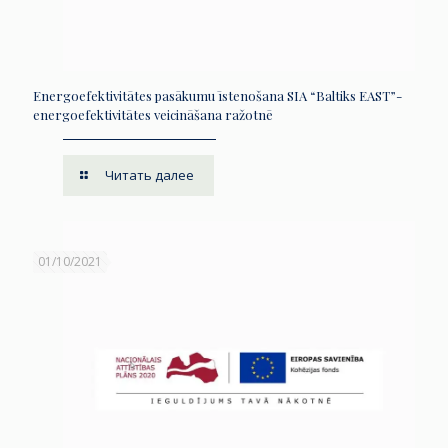
Energoefektivitātes pasākumu īstenošana SIA “Baltiks EAST”-
energoefektivitātes veicināšana ražotnē
Читать далее
01/10/2021