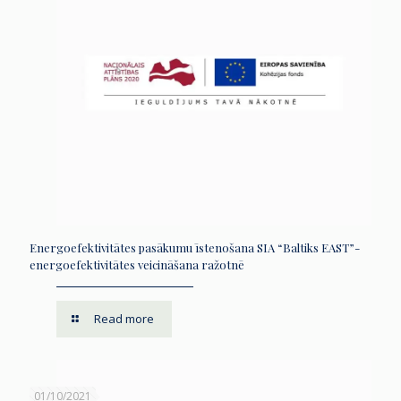
Energoefektivitātes pasākumu īstenošana SIA “Baltiks EAST”-
energoefektivitātes veicināšana ražotnē
Read more
01/10/2021