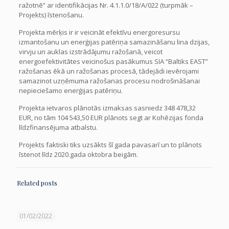
ražotnē” ar identifikācijas Nr. 4.1.1.0/18/A/022 (turpmāk –
Projekts) īstenošanu.
Projekta mērķis ir ir veicināt efektīvu energoresursu
izmantošanu un enerģijas patēriņa samazināšanu lina dzijas,
virvju un auklas izstrādājumu ražošanā, veicot
energoefektivitātes veicinošus pasākumus SIA “Baltiks EAST”
ražošanas ēkā un ražošanas procesā, tādejādi ievērojami
samazinot uzņēmuma ražošanas procesu nodrošināšanai
nepieciešamo enerģijas patēriņu.
Projekta ietvaros plānotās izmaksas sasniedz 348 478,32
EUR, no tām 104 543,50 EUR plānots segt ar Kohēzijas fonda
līdzfinansējuma atbalstu.
Projekts faktiski tiks uzsākts šī gada pavasarī un to plānots
īstenot līdz 2020.gada oktobra beigām.
Related posts
01/02/2022