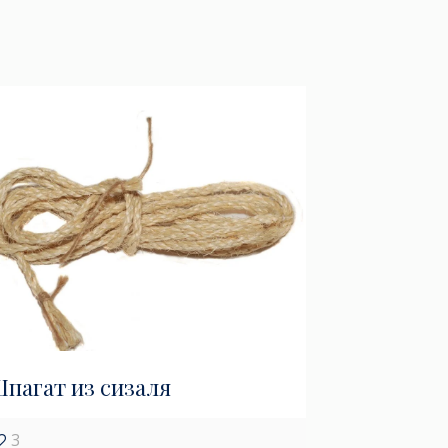
пагат из сизаля
3