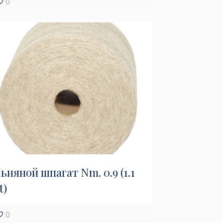
0
ьняной шпагат Nm. 0.9 (1.1
t)
0