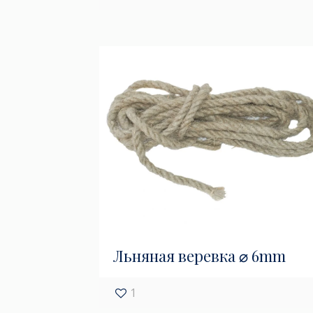
Льняная веревка ⌀ 6mm
1