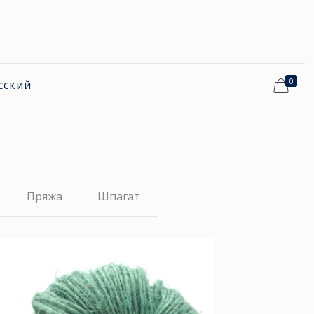
0
сский
Пряжа
Шпагат