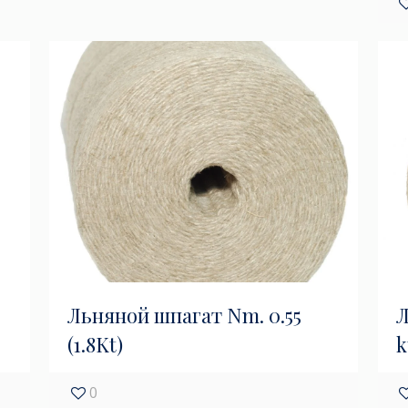
Льняной шпагат Nm. 0.55
Л
(1.8Kt)
k
0