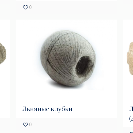
0
Льняные клубки
Л
(
0