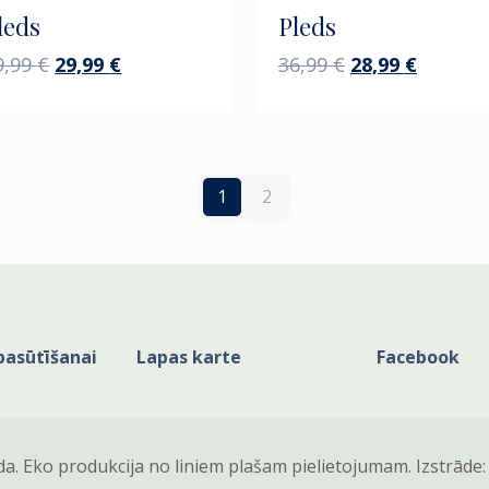
leds
Pleds
Original
Current
Original
Current
9,99
€
29,99
€
36,99
€
28,99
€
price
price
price
price
was:
is:
was:
is:
49,99 €.
29,99 €.
36,99 €.
28,99 €.
1
2
pasūtīšanai
Lapas karte
Facebook
da. Eko produkcija no liniem plašam pielietojumam. Izstrāde