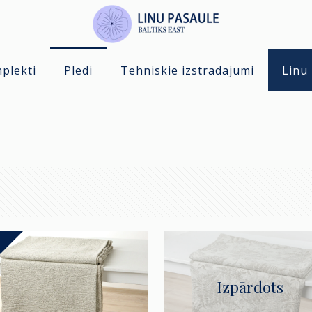
mplekti
Pledi
Tehniskie izstradajumi
Linu
ity
Izpārdots