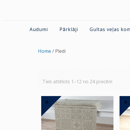
Audumi
Pārklāji
Gultas veļas ko
Home
/ Pledi
Sorted
Tiek attēlots 1–12 no 24 precēm
by
popular