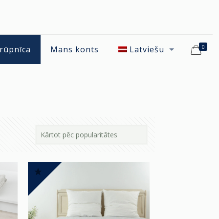
0
 rūpnīca
Mans konts
Latviešu